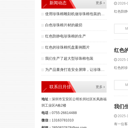
新闻动态
更多
2026
红色防静
使用珍珠棉雕刻机做珍珠棉包装的优点有哪些？
白色珍珠棉片材的裁切
M
红色防静电珍珠棉的生产
红色的珍珠棉托盘案例图片
红色
我们生产了超大型珍珠棉包装
2025
红色的珍
为产品量身打造安全屏障，让珍珠棉包装成为竞争力！
M
联系日月佳
更多
地址：
深圳市宝安区公明长圳社区长凤路福
圳工业区A栋2楼
我们
电话：
0755-26614488
2025
微信：
13163781010
有一位客
邮箱：
2850837678@qq.com