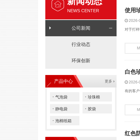
新闻动态
使用
NEWS CENTER
2026
公司新闻
对于打样
行业动态
M
环保创新
白色
产品中心
更多
2026
有的客户
·
·
气泡袋
珍珠棉
·
·
静电袋
胶袋
M
·
泡棉纸箱
红色