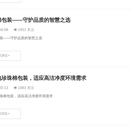
棉包装——守护品质的智慧之选
-04-08
1951 关注
装——守护品质的智慧之选
ORE>
电珍珠棉包装，适应高洁净度环境需求
-03-13
1883 关注
珠棉包装，适应高洁净度环境需求
ORE>