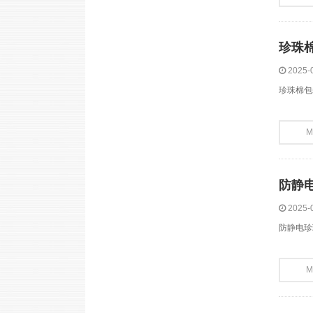
珍珠
2025
珍珠棉包
M
防静
2025
防静电珍
M