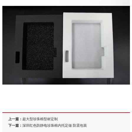
上一篇：
超大型珍珠棉型材定制
下一篇：
深圳红色防静电珍珠棉内托定做 防震包装