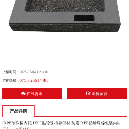
上架时间：
2025-07-04 11:14:01
0755-26614488
咨询热线：
在线咨询
询价留言
产品详情
IXPE珍珠棉内托 IXPE贴珍珠棉异型材 防震IXPE贴珍珠棉包装内衬